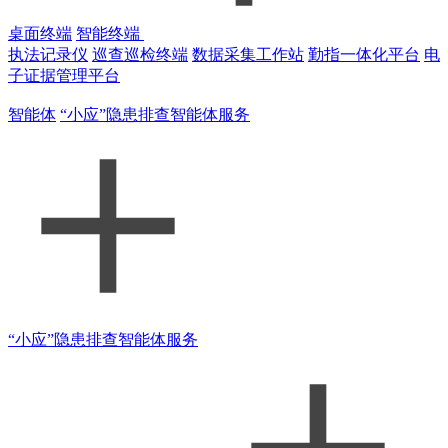
桌面终端
智能终端
执法记录仪
巡查巡检终端
数据采集工作站
勤指一体化平台
电
子证据管理平台
智能体
“小应”隐患排查智能体服务
“小应”隐患排查智能体服务