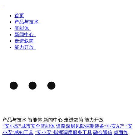
首页
产品与技术
智能体
新闻中心
走进叙简
能力开放
产品与技术
智能体
新闻中心
走进叙简
能力开放
“安小应”城市安全智能体
道路深层风险探测装备“小安A7”
“安
小应”感知工具
“安小应”指挥调度服务工具
融合通信
桌面终