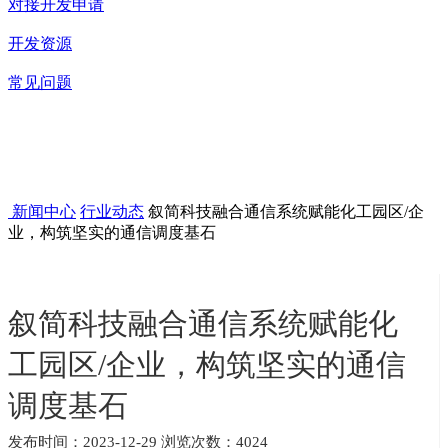
对接开发申请
开发资源
常见问题
新闻中心
行业动态
叙简科技融合通信系统赋能化工园区/企
业，构筑坚实的通信调度基石
叙简科技融合通信系统赋能化
工园区/企业，构筑坚实的通信
调度基石
发布时间：2023-12-29 浏览次数：4024