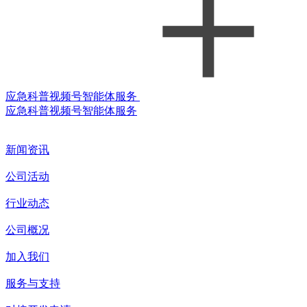
应急科普视频号智能体服务
应急科普视频号智能体服务
新闻资讯
公司活动
行业动态
公司概况
加入我们
服务与支持