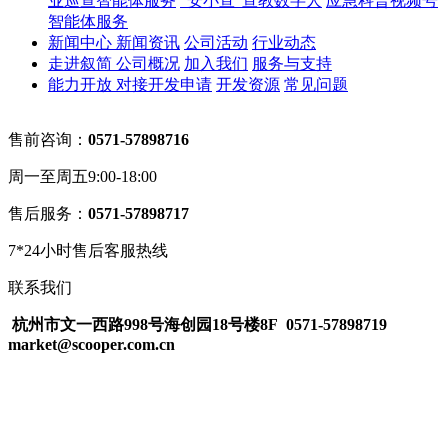
业巡查智能体服务
“安小宣”宣教数字人
应急科普视频号
智能体服务
新闻中心
新闻资讯
公司活动
行业动态
走进叙简
公司概况
加入我们
服务与支持
能力开放
对接开发申请
开发资源
常见问题
售前咨询：
0571-57898716
周一至周五9:00-18:00
售后服务：
0571-57898717
7*24小时售后客服热线
联系我们
杭州市文一西路998号海创园18号楼8F
0571-57898719
market@scooper.com.cn
杭州总部：浙江省杭州市文一西路998号海创园18号楼8楼
北京营销中心：北京市朝阳区奥运村街道特立奥森国际体育文
化中心11号楼