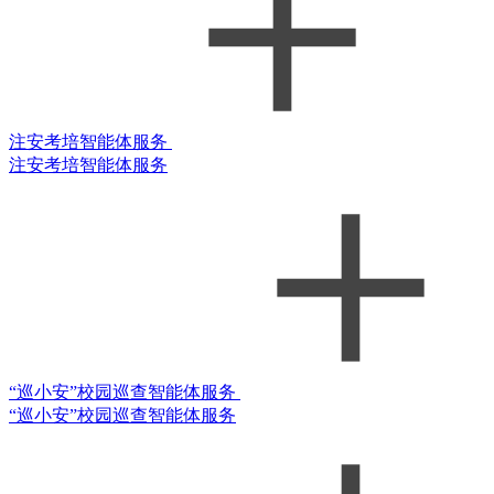
注安考培智能体服务
注安考培智能体服务
“巡小安”校园巡查智能体服务
“巡小安”校园巡查智能体服务