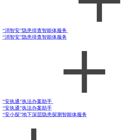
“消智安”隐患排查智能体服务
“消智安”隐患排查智能体服务
“安执通”执法办案助手
“安执通”执法办案助手
“安小探”地下深层隐患探测智能体服务