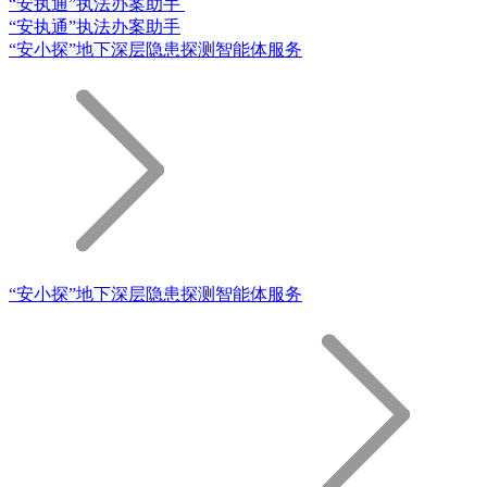
“安执通”执法办案助手
“安执通”执法办案助手
“安小探”地下深层隐患探测智能体服务
“安小探”地下深层隐患探测智能体服务