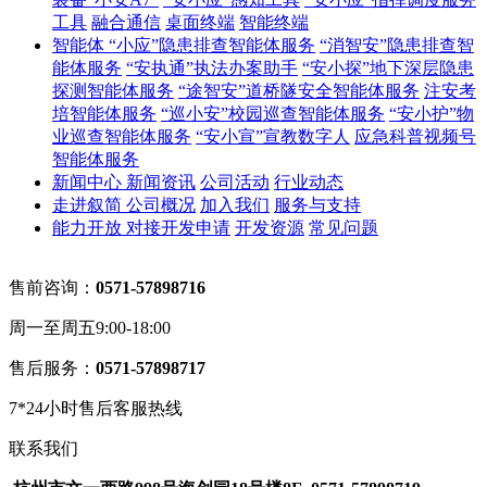
工具
融合通信
桌面终端
智能终端
智能体
“小应”隐患排查智能体服务
“消智安”隐患排查智
能体服务
“安执通”执法办案助手
“安小探”地下深层隐患
探测智能体服务
“途智安”道桥隧安全智能体服务
注安考
培智能体服务
“巡小安”校园巡查智能体服务
“安小护”物
业巡查智能体服务
“安小宣”宣教数字人
应急科普视频号
智能体服务
新闻中心
新闻资讯
公司活动
行业动态
走进叙简
公司概况
加入我们
服务与支持
能力开放
对接开发申请
开发资源
常见问题
售前咨询：
0571-57898716
周一至周五9:00-18:00
售后服务：
0571-57898717
7*24小时售后客服热线
联系我们