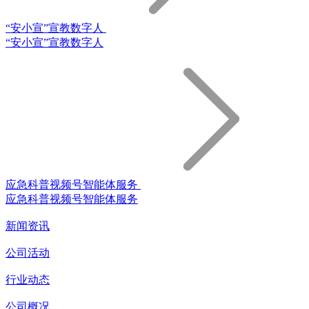
“安小宣”宣教数字人
“安小宣”宣教数字人
应急科普视频号智能体服务
应急科普视频号智能体服务
新闻资讯
公司活动
行业动态
公司概况