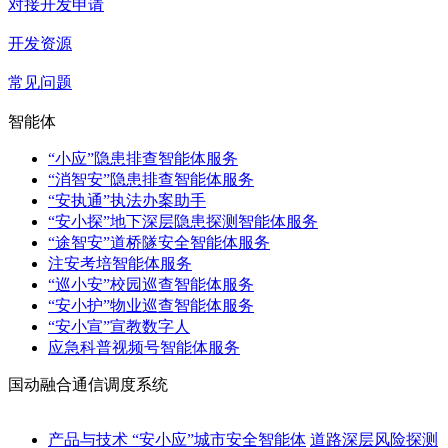
对接开发申请
开发资源
常见问题
智能体
“小应”隐患排查智能体服务
“消智安”隐患排查智能体服务
“安执通”执法办案助手
“安小探”地下深层隐患探测智能体服务
“途智安”道桥隧安全智能体服务
注安考培智能体服务
“巡小安”校园巡查智能体服务
“安小护”物业巡查智能体服务
“安小宣”宣教数字人
应急科普视频号智能体服务
国动融合通信调度系统
产品与技术
“安小应”城市安全智能体
道路深层风险探测