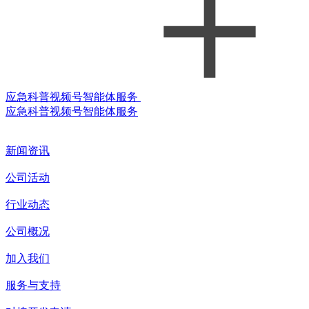
应急科普视频号智能体服务
应急科普视频号智能体服务
新闻资讯
公司活动
行业动态
公司概况
加入我们
服务与支持