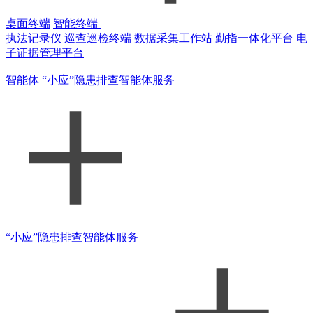
桌面终端
智能终端
执法记录仪
巡查巡检终端
数据采集工作站
勤指一体化平台
电
子证据管理平台
智能体
“小应”隐患排查智能体服务
“小应”隐患排查智能体服务