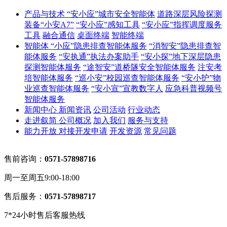
产品与技术
“安小应”城市安全智能体
道路深层风险探测
装备“小安A7”
“安小应”感知工具
“安小应”指挥调度服务
工具
融合通信
桌面终端
智能终端
智能体
“小应”隐患排查智能体服务
“消智安”隐患排查智
能体服务
“安执通”执法办案助手
“安小探”地下深层隐患
探测智能体服务
“途智安”道桥隧安全智能体服务
注安考
培智能体服务
“巡小安”校园巡查智能体服务
“安小护”物
业巡查智能体服务
“安小宣”宣教数字人
应急科普视频号
智能体服务
新闻中心
新闻资讯
公司活动
行业动态
走进叙简
公司概况
加入我们
服务与支持
能力开放
对接开发申请
开发资源
常见问题
售前咨询：
0571-57898716
周一至周五9:00-18:00
售后服务：
0571-57898717
7*24小时售后客服热线